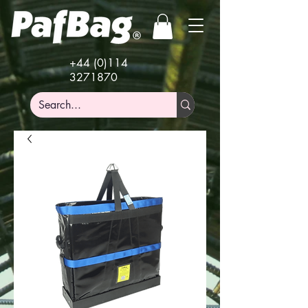
+44 (0)114
3271870