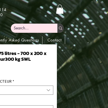
)114
70
ently Asked Questions
Contact
5 litres - 700 x 200 x
ur300 kg SWL
ECTEUR
*