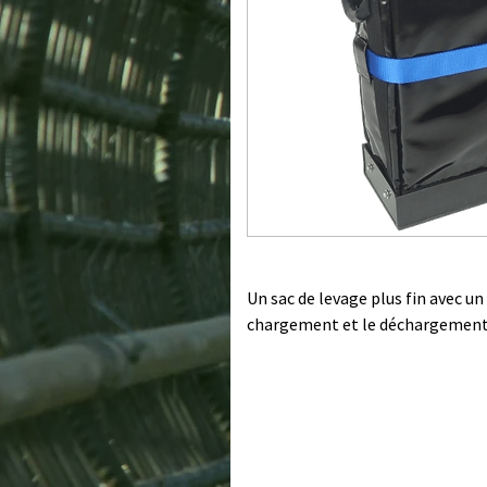
Un sac de levage plus fin avec un 
chargement et le déchargement 
des unités d'éclairage.
L'élingue de levage, conforme à
fixée dans un « panier d'attelage 
une résistance de qualité indust
manière appropriée à des fins de
entièrement tourné et révélé de