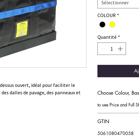
Sélectionner
COLOUR
*
Quantité
*
Aj
dessus ouvert, idéal pour faciliter le
des dalles de pavage, des panneaux et
Choose Colour, Ba
to see Price and Full
 la norme EN1492-1 et marquée CE, est
» à travers le tissu du sac pour fournir
GTIN
rielle tout en soutenant la charge de
 levage formelles. Il peut être
5061080470058
s deux côtés pour inspection.