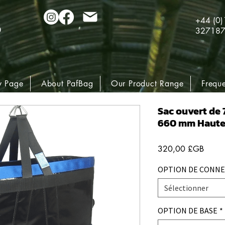
+44 (0
32718
 Page
About PafBag
Our Product Range
Frequ
Sac ouvert de 7
660 mm Haute
Prix
320,00 £GB
OPTION DE CONN
Sélectionner
OPTION DE BASE
*