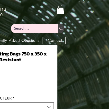
)114
70
ently Asked Questions
Contact
ting Bags 750 x 350 x
Resistant
ECTEUR
*