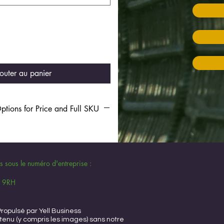
outer au panier
tions for Price and Full SKU
s sous le numéro d'entreprise :
11 9RH
Propulsé par Yell Business
enu (y compris les images) sans notre