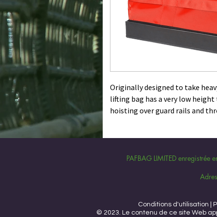
Originally designed to take heavy
lifting bag has a very low height 
hoisting over guard rails and th
300kg SWL, Batch Tested at 7:
Polyester Lifting Sling, comp
CE marked with EC Declaratio
PAFBAG LIMITED enregistrée en t
Dimensions - 750mm x 350mm
Adres
Double Velcro styleclosure fo
Two Removable Wall Inserts f
Thick Internal Stiffening Base
Conditions d'utilisation |
© 2023. Le contenu de ce site Web app
PafBag Ring-Sling System pro