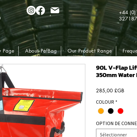
+44 (0
32718
 Page
About PafBag
Our Product Range
Frequ
90L V-Flap Lif
350mm Water 
Prix
285,00 £GB
COLOUR
*
OPTION DE CONN
Sélectionner