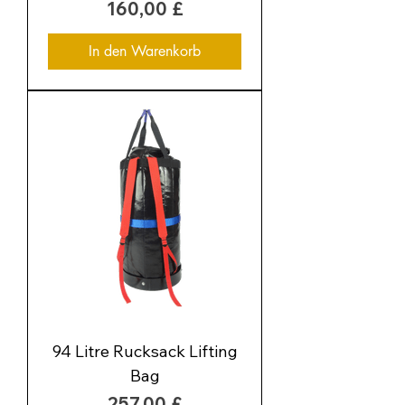
Preis
160,00 £
In den Warenkorb
94 Litre Rucksack Lifting
Bag
Preis
257,00 £