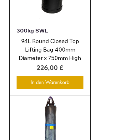
300kg SWL
94L Round Closed Top
Lifting Bag 400mm
Diameter x 750mm High
Preis
226,00 £
In den Warenkorb