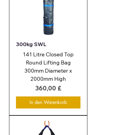
300kg SWL
141 Litre Closed Top
Round Lifting Bag
300mm Diameter x
2000mm High
Preis
360,00 £
In den Warenkorb