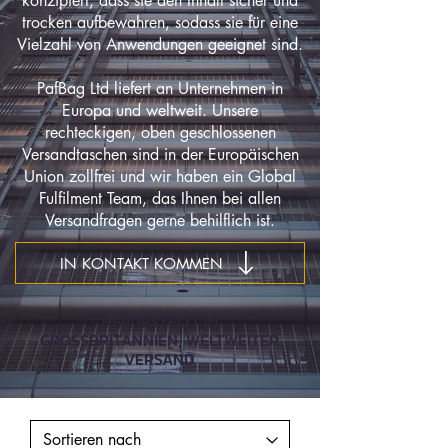
konzipiert, dass sie den Inhalt sicher und
trocken aufbewahren, sodass sie für eine
Vielzahl von Anwendungen geeignet sind.
PafBag Ltd liefert an Unternehmen in
Europa und weltweit. Unsere
rechteckigen, oben geschlossenen
Versandtaschen sind in der Europäischen
Union zollfrei und wir haben ein Global
Fulfilment Team, das Ihnen bei allen
Versandfragen gerne behilflich ist.
IN KONTAKT KOMMEN
HERGESTELLT IN
GROSSBRITANNIEN, WELTWEITER
VERSAND