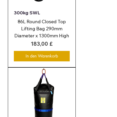
300kg SWL
86L Round Closed Top
Lifting Bag 290mm
Diameter x 1300mm High
Preis
183,00 £
In den Warenkorb