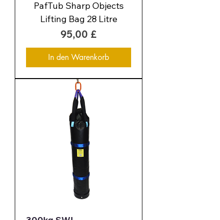
PafTub Sharp Objects
Lifting Bag 28 Litre
Preis
95,00 £
In den Warenkorb
300kg SWL