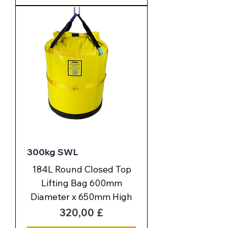
300kg SWL
184L Round Closed Top
Lifting Bag 600mm
Diameter x 650mm High
Preis
320,00 £