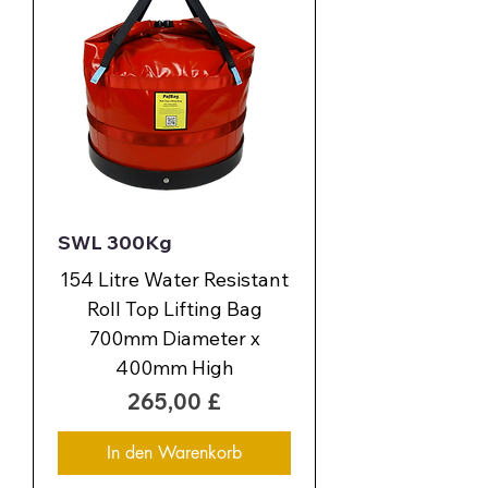
SWL 300Kg
154 Litre Water Resistant
Roll Top Lifting Bag
700mm Diameter x
400mm High
Preis
265,00 £
In den Warenkorb