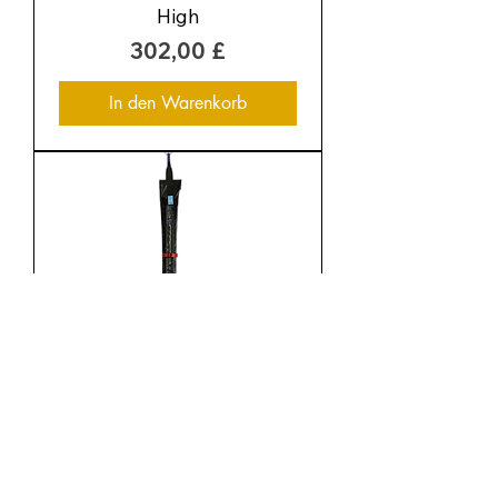
High
Preis
302,00 £
In den Warenkorb
75kg SWL